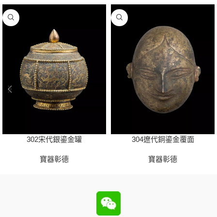
302宋代銀鎏金罐
304遼代銅鎏金覆面
寶器彰德
寶器彰德