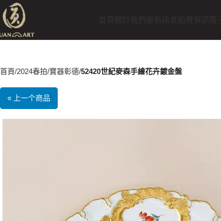
首頁
關於我們
最新訊息
拍賣資訊
電
首頁
2024春拍
寶器彰德
52420世紀麥森手繪花卉鍍金盤
« 上一个商品