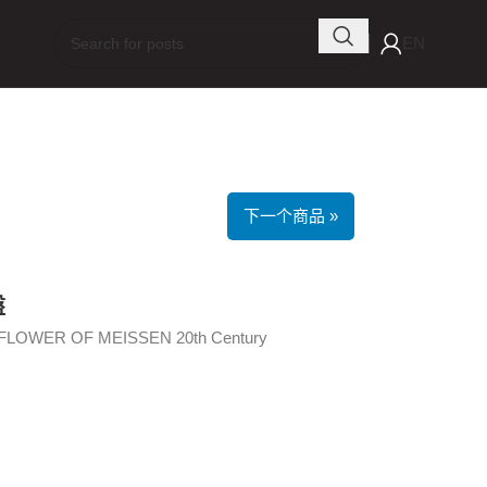
EN
下一个商品 »
盤
LOWER OF MEISSEN 20th Century