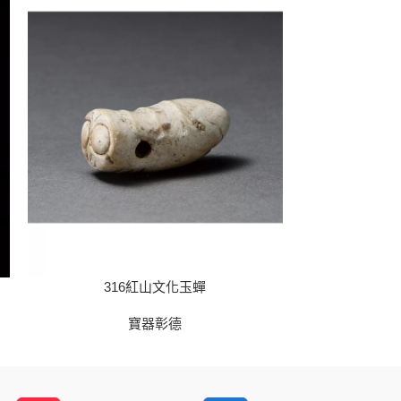
316紅山文化玉蟬
32
寶器彰德