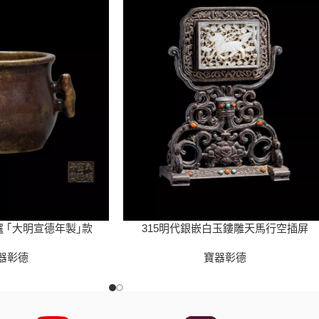
爐 ｢大明宣德年製｣款
315明代銀嵌白玉鏤雕天馬行空插屏
器彰德
寶器彰德