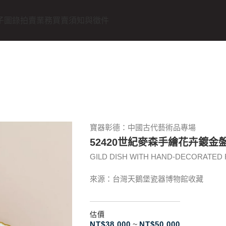
子圖錄
拍賣業務
買賣須知與徵件
寶器彰德：中國古代藝術品專場
52420世紀麥森手繪花卉鍍金
GILD DISH WITH HAND-DECORATED F
來源：台灣天鵝堡瓷器博物館收藏
估價
NT$
38.000
~
NT$
50.000