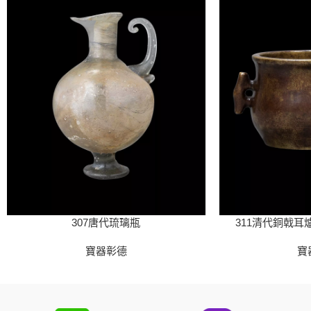
307唐代琉璃瓶
311清代銅戟耳
寶器彰德
寶