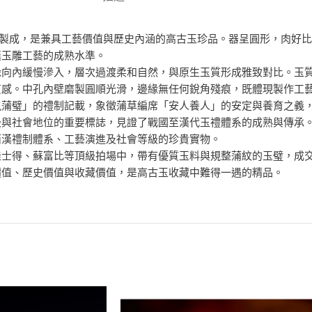
玉材製成，是兼具工藝價值與歷史內涵的高古玉珍品。器呈圓形，肉好
漢玉雕工藝的成熟水準。
緣向內緩慢滲入，層次過渡柔和自然，與原生玉質形成雅致對比。玉
質感。中孔內壁磨製圓順光滑，邊緣無任何銳角殘痕，既體現製作工
執蒲璧」的禮制記載，象徵蒲草編席「安人養人」的安定與養育之義
級與社會地位的重要標誌，見證了戰國至漢代玉禮體系的成熟與傳承
西漢禮制體系、工藝演進及社會等級的珍貴實物。
佳士得、蘇富比等頂級拍場中，帶有優質玉料與規整蒲紋的玉璧，成
價值、歷史價值與收藏價值，是高古玉收藏中難得一遇的精品。