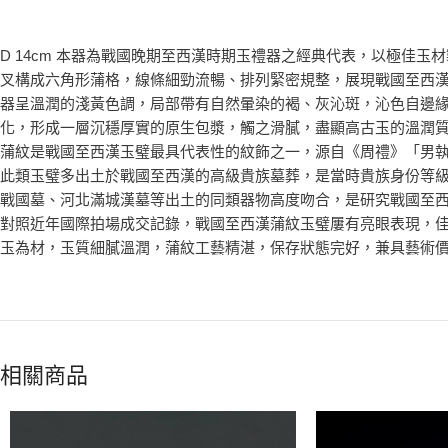
D 14cm 本器為戰國晚期至西漢時期玉禮器之經典代表，以極佳
叉構成六角形蒲格，線條細勁流暢、排列緊密規整，展現戰國至西
器呈溫潤的淺黃色調，局部帶有自然暈染的褐、灰沁斑，沁色自邊
化，形成一層沉穩厚實的原生包漿，觸之滑膩，盡顯高古玉的溫潤
蒲紋是戰國至西漢玉璧最具代表性的紋飾之一，源自《周禮》「男
此類玉璧多出土於戰國至西漢的高級貴族墓葬，是當時貴族身份等
戰國墓、河北滿城漢墓等出土的同類器物高度吻合，是研究戰國至
對照近年國際拍場成交記錄，戰國至西漢蒲紋玉璧屢有亮眼表現，
玉為材，玉質細膩溫潤，蒲紋工藝精湛，保存狀態完好，兼具藝術
相關商品