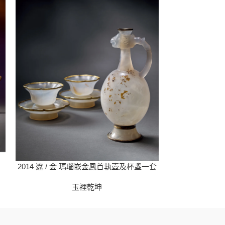
2014 遼 / 金 瑪瑙嵌金鳳首執壺及杯盞一套
2017 紅山文
玉裡乾坤