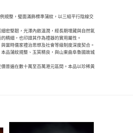
比例規整，璧面滿飾標準蒲紋，以三組平行陰線交
質細密堅韌，光澤內斂溫潤，經長期埋藏與自然氧
藝的精細，也印證其作為禮器的實用屬性。
，與當時儒家禮治思想及社會等級制度深度契合。
。本品蒲紋規整、玉質精良，與山東曲阜魯國故城
交價普遍在數十萬至百萬港元區間。本品以珍稀黃