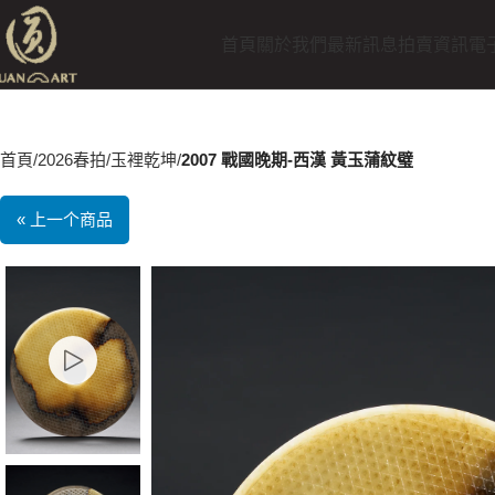
首頁
關於我們
最新訊息
拍賣資訊
電
首頁
2026春拍
玉裡乾坤
2007 戰國晚期-西漢 黃玉蒲紋璧
« 上一个商品