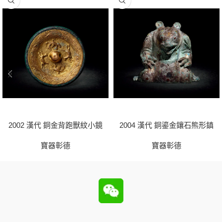
2002 漢代 銅金背跑獸紋小鏡
2004 漢代 銅鎏金鑲石熊形鎮
寶器彰德
寶器彰德