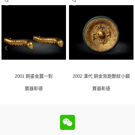
2001 銅鎏金蠶一對
2002 漢代 銅金背跑獸紋小鏡
寶器彰德
寶器彰德