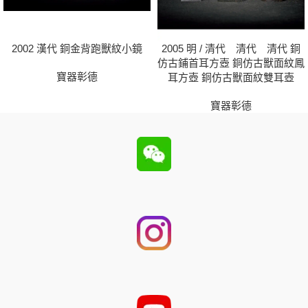
2002 漢代 銅金背跑獸紋小鏡
2005 明 / 清代 清代 清代 銅
仿古鋪首耳方壺 銅仿古獸面紋鳳
寶器彰德
耳方壺 銅仿古獸面紋雙耳壺
寶器彰德