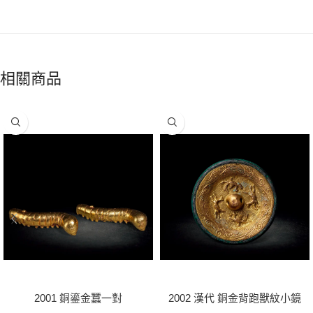
相關商品
2001 銅鎏金蠶一對
2002 漢代 銅金背跑獸紋小鏡