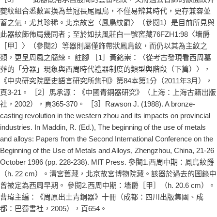
夔紋組合悉數置換為華冠長尾鳳鳥，不僅易辨其時代，更存兼容並
蓄之氣，尤其珍稀。北京故宮〈鳳鳥紋爵〉（參閱1）是目前所見與
此器紋飾佈局幾同者；至於如扶風莊白一號窖藏76FZH1:98〈墻爵
［甲］〉（參閱2）等器則屬僅飾帶狀鳳鳥紋，而仍以其為主紋之
類，更呈周風之簡練。 註腳 ［1］黃銘崇：〈從考古發現看西周墓
葬的「分器」現象與西周時代禮器制度的類型與階段（下篇）〉，
《中央研究院歷史語言研究所集刊》第84本第1分（2011年3月），
頁3-21。 ［2］馬承源：《中國青銅器研究》（上海：上海古籍出版
社，2002），頁365-370。 ［3］Rawson J. (1988). A bronze-
casting revolution in the western zhou and its impacts on provincial
industries. In Maddin, R. (Ed.), The beginning of the use of metals
and alloys: Papers from the Second International Conference on the
Beginning of the Use of Metals and Alloys, Zhengzhou, China, 21-26
October 1986 (pp. 228-238). MIT Press. 參閱1.西周中期：鳳鳥紋爵
（h. 22 cm）。清宮舊藏，北京故宮博物院藏。該器於過去的圖錄中
曾被定為西周早期。 參閱2.西周中期：墻爵［甲］（h. 20.6 cm）。
曹瑋主編：《周原出土青銅器》十冊（成都：四川出版集團、成
都：巴蜀書社，2005），頁654。