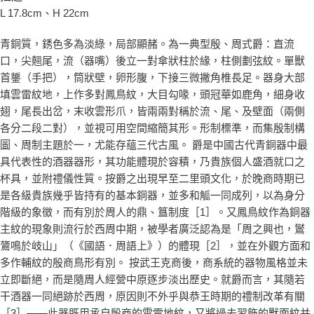
L 17.8cm、H 22cm
青銅質，銹色多為淡綠，局部顯赭。為一典型殷、周式爵：直流
口，尖翹尾，流（器嘴）後立一對傘狀柱於緣，柱側劃弦紋。單獸
首鋬（手把），筒狀壁，卵形腹，下接三微撇角椎長足。器身大部
填雲雷紋地，上作多對鳳鳥紋，大目勾喙，頭冠華如鹿角，細身收
翅，尾長出岔，末收雲形爪，皆兩兩對稱於流、尾、及壁面（兩側
各分二段二對），並視可用空間縮簡其形。形制標準，而集殷制構
圖、周制主題於一，尤能存蘊三代古風。 爵是中國古代青銅器中最
具代表性的酒器器形，其功能體現於容積，乃貴族個人盛酒就口之
杯具，並附禮儀性質。按爵之出現早至二里頭文化，於晚商時期已
是各級貴族幾乎皆持有的基本銅器，並多和觚一同成列，以為身分
階級的象徵，而有別於周人的鼎、簋制度［1］。又鳳鳥紋作為銅器
主紋的現象則流行於西周中期，被學者廣泛認為是「周之興也，鸑
鷟鳴於岐山」（《國語．周語上》）的體現［2］，並在外觀方面和
多作輔紋的殷商鳥形有別。 按武王克商後，商系統的器物風格並未
立即斷絕，而是隨周人經營中原逐步淡出歷史。就爵而言，其隨若
干酒器一同絕跡於西周，原因則不外乎與恭王時期的禮制改革有關
［3］——此器既用承自殷商的雲雷地紋，又將過去習飾的獸面紋并