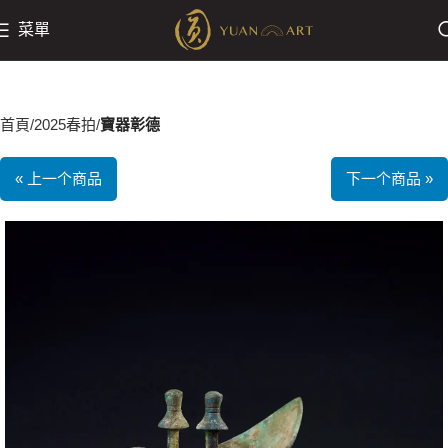
菜單
首頁
2025春拍
寶器彰德
« 上一个商品
下一个商品 »