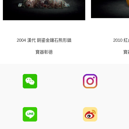
2004 漢代 銅鎏金鑲石熊形鎮
2010 
寶器彰德
寶