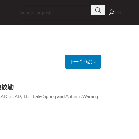
EN
下一个商品 »
虺紋勒
 BEAD, LE Late Spring and Autumn/Warring