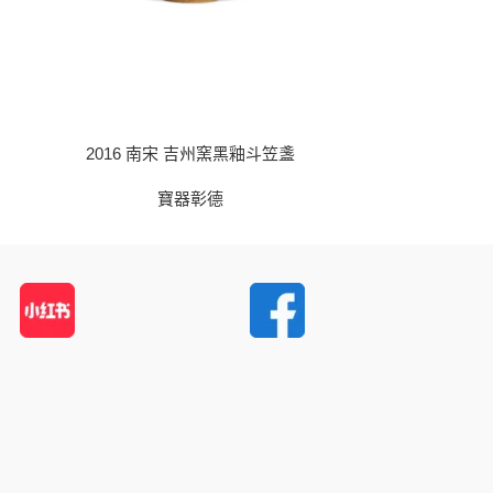
2016 南宋 吉州窯黑釉斗笠盞
2017
寶器彰德