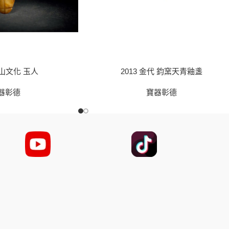
紅山文化 玉人
2013 金代 鈞窯天青釉盞
器彰德
寶器彰德