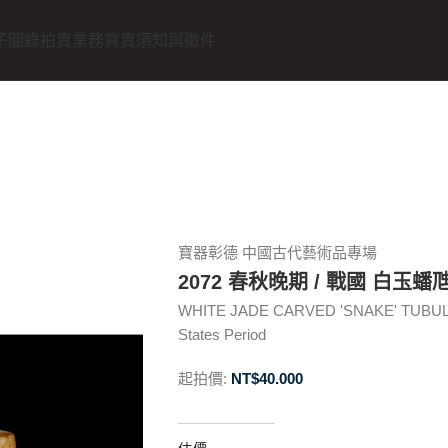
子圖錄
拍賣業務
買賣須知與徵件
寶器彰德 中國古代藝術品專場
2072 春秋晚期 / 戰國 白玉蟠
WHITE JADE CARVED 'SNAKE' TUBULAR
States Period
起拍價:
NT$
40.000