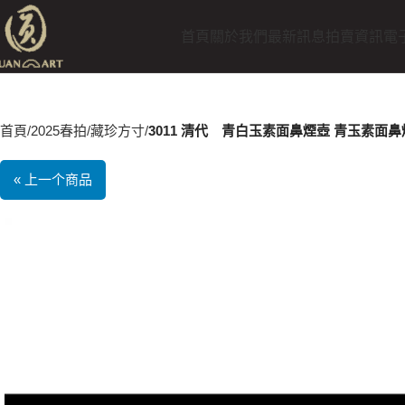
首頁
關於我們
最新訊息
拍賣資訊
電
首頁
2025春拍
藏珍方寸
3011 清代 青白玉素面鼻煙壺 青玉素面
« 上一个商品