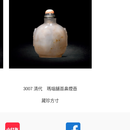
3007 清代 瑪瑙舖首鼻煙壺
3008 清
藏珍方寸