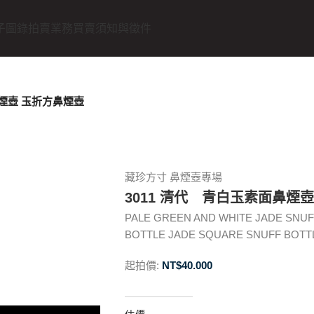
子圖錄
拍賣業務
買賣須知與徵件
鼻煙壺 玉折方鼻煙壺
藏珍方寸 鼻煙壺專場
3011 清代 青白玉素面鼻煙
PALE GREEN AND WHITE JADE SNUF
BOTTLE JADE SQUARE SNUFF BOTTLE
起拍價:
NT$
40.000