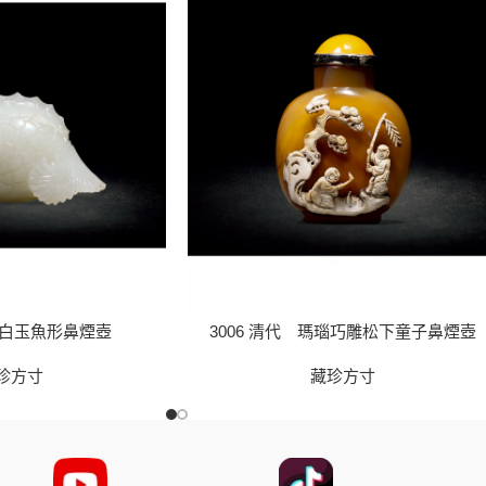
代 白玉魚形鼻煙壺
3006 清代 瑪瑙巧雕松下童子鼻煙壺
珍方寸
藏珍方寸