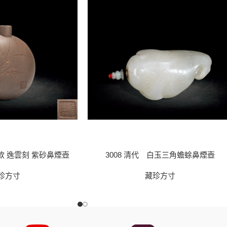
淵款 逸雲刻 紫砂鼻煙壺
3008 清代 白玉三角蟾蜍鼻煙壺
珍方寸
藏珍方寸