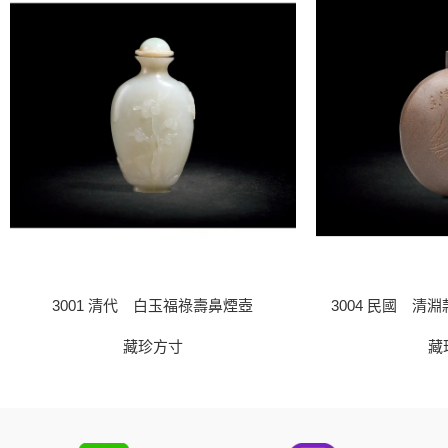
3001 清代 白玉福祿壽鼻煙壺
3004 民國 清
藏珍方寸
藏