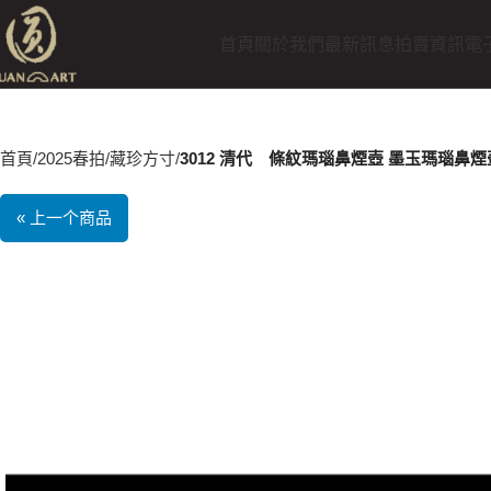
首頁
關於我們
最新訊息
拍賣資訊
電
首頁
2025春拍
藏珍方寸
3012 清代 條紋瑪瑙鼻煙壺 墨玉瑪瑙鼻
« 上一个商品