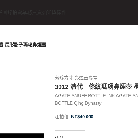
子圖錄
拍賣業務
買賣須知與徵件
煙壺 馬形影子瑪瑙鼻煙壺
藏珍方寸 鼻煙壺專場
3012 清代 條紋瑪瑙鼻煙壺
AGATE SNUFF BOTTLE INK AGATE 
BOTTLE Qing Dynasty
起拍價:
NT$
40.000