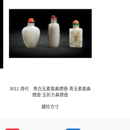
3011 清代 青白玉素面鼻煙壺 青玉素面鼻
3013 清代 
煙壺 玉折方鼻煙壺
壺 玉佛
藏珍方寸