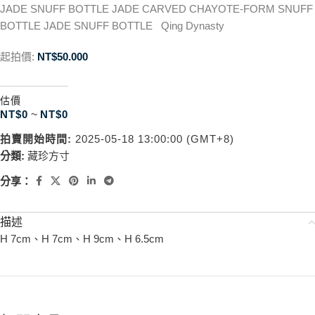
JADE SNUFF BOTTLE JADE CARVED CHAYOTE-FORM SNUFF
BOTTLE JADE SNUFF BOTTLE Qing Dynasty
起拍價:
NT$
50.000
估價
NT$
0
~
NT$
0
拍賣開始時間:
2025-05-18 13:00:00 (GMT+8)
分類:
藏珍方寸
分享：
描述
H 7cm、H 7cm、H 9cm、H 6.5cm