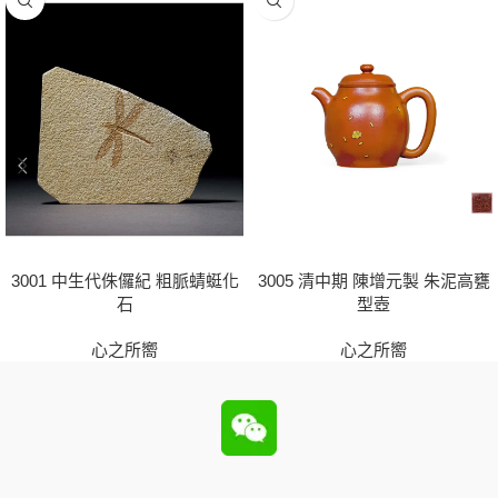
3001 中生代侏儸紀 粗脈蜻蜓化
3005 清中期 陳增元製 朱泥高甕
石
型壺
心之所嚮
心之所嚮