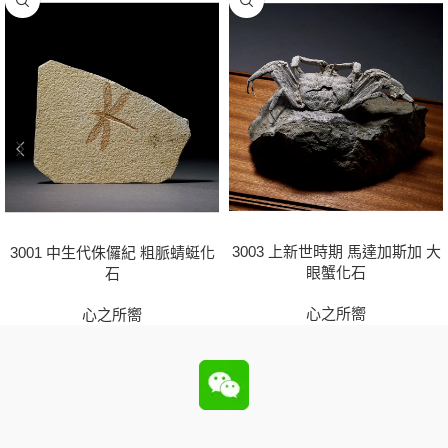
3003 上新世時期 馬達加斯加 大
3001 中生代侏儸紀 粗脈蜻蜓化
眼蟹化石
石
心之所嚮
心之所嚮