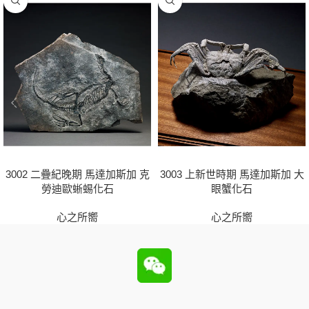
3003 上新世時期 馬達加斯加 大
3002 二疊紀晚期 馬達加斯加 克
眼蟹化石
勞迪歐蜥蜴化石
心之所嚮
心之所嚮