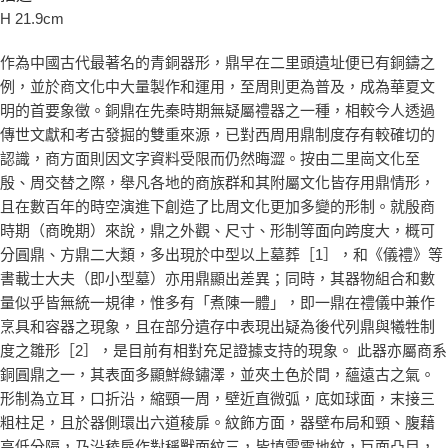
H 21.9cm
作為中國古代最著名的青銅器形，鼎早在二里頭遺址便已有銅鑄之
例，並於商文化中大量製作和運用，至周則更為普及，成為華夏文
明的首要象徵。銅鼎在先秦時期無疑屬禮器之一種，相較今人透過
傳世文獻和考古發掘的雙重來源，已對西周用鼎制度存有較確切的
認識，商方面則因文字資料受限而仍然晦澀。按由二里崗文化至
殷、周交替之際，舉凡各地的商族群和其附屬文化皆存用鼎情形，
且在數百年的時空演進下創造了比周文化更加多變的形制。就殷商
時期（商晚期）來說，鼎之外觀、尺寸、形制等面向跨度大，概可
分圓鼎、方鼎二大類，多出現於中型以上墓葬［1］，和《儀禮》等
書載士大夫（即小型墓）亦用鼎顯出差異；同時，其器物組合和數
量似乎皆無統一規律，惟多有「煮陳一體」，即一鼎在禮儀中兼作
烹具和容器之現象，且在部分遺存中表現出疑為後代列鼎與犧牲制
度之雛形［2］，是目前有相對充足證據支持的現象。 此器亦屬商系
銅圓鼎之一，其表面多顯鮮綠鏽澤，並夾土色於間，蘊遠古之氣。
形制為立耳，口折沿，縮頸一周，壁近直微弧，底如球面，末接三
粗柱足，且於器側環出六道稜扉。紋飾方面，器壁布局和頸、腹藉
高低分隔，乃沿稜扉作對稱獸面紋三，皆填雲雷地紋，巨面凸目，