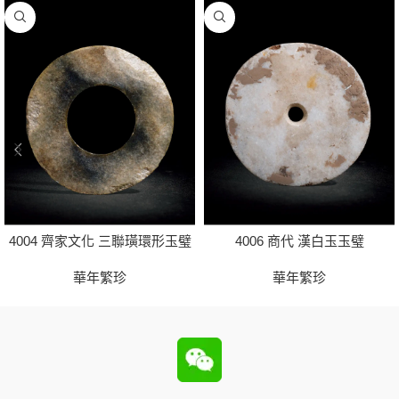
4004 齊家文化 三聯璜環形玉璧
4006 商代 漢白玉玉璧
華年繁珍
華年繁珍