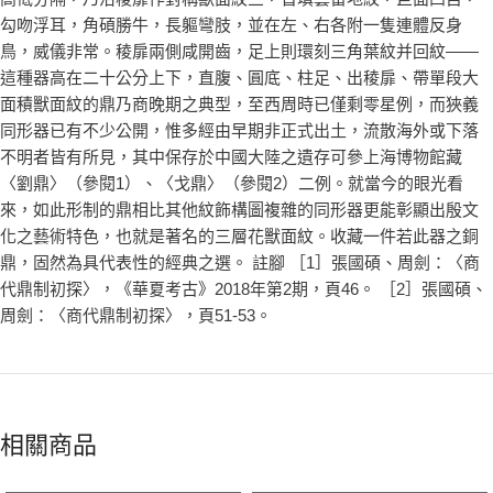
勾吻浮耳，角碩勝牛，長軀彎肢，並在左、右各附一隻連體反身
鳥，威儀非常。稜扉兩側咸開齒，足上則環刻三角葉紋并回紋——
這種器高在二十公分上下，直腹、圓底、柱足、出稜扉、帶單段大
面積獸面紋的鼎乃商晚期之典型，至西周時已僅剩零星例，而狹義
同形器已有不少公開，惟多經由早期非正式出土，流散海外或下落
不明者皆有所見，其中保存於中國大陸之遺存可參上海博物館藏
〈劉鼎〉（參閱1）、〈戈鼎〉（參閱2）二例。就當今的眼光看
來，如此形制的鼎相比其他紋飾構圖複雜的同形器更能彰顯出殷文
化之藝術特色，也就是著名的三層花獸面紋。收藏一件若此器之銅
鼎，固然為具代表性的經典之選。 註腳 ［1］張國碩、周劍：〈商
代鼎制初探〉，《華夏考古》2018年第2期，頁46。 ［2］張國碩、
周劍：〈商代鼎制初探〉，頁51-53。
相關商品