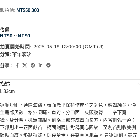
起拍價:
NT$
50.000
估價
NT$
0
~
NT$
0
拍賣開始時間:
2025-05-18 13:00:00 (GMT+8)
分類:
華年繁珍
分享：
描述
L 33cm
銅質短劍，通體渾鑄，表面幾乎保持作成時之銅色，耀如純金，僅
生局部黑蝕，格外吸睛。直刃，分四面，央顯稜脊。上窄下寬，
鋒、身分明，概無曲線。劍格上部亦成四面長方，內各劃弧一道；
下部則出一正面獸首。柄面刻兩排對稱同心圓紋，至劍首則收雙側
飾獸面紋。形制特殊，保存至佳，存寓草原風華。 青銅短劍可謂先