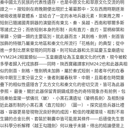
秦中國北方民族的代表性遺存，也是中原文化和草原文化交流的明
證之一。按短劍在商晚期便出現於土著墓葬中，又在西周時期逐漸
被吸收進華夏體系，並結合了一定的本地兵器元素，到東周之際，
短劍已隨諸國青銅器的演變而有東北、秦、吳越、西南和鄂爾多斯
等諸式之分；而依短劍本身的形制，尚有直刃、曲刃、莖柄柳葉和
單鑄、分鑄一類的主要區別。就此器而言，其劍格、劍柄、劍首皆
加飾的特徵乃屬東北地區和秦文化所流行「花格劍」的典型；從中
進一步對比歷來發現的同形器，則可知此器和北京延慶玉皇廟遺址
YYM234:2相當類似——玉皇廟遺址為玉皇廟文化的代表，現今被較
多學者歸入代戎族群——同時，陝西寶雞譚家村M24:2也和此器具相
似的劍首、劍格，惟劍柄未加飾，屬於秦式短劍。前者年代約在春
秋中期至三家分晉之交，後者則屬春秋早、中期，且兩者在時間重
疊下的相似性還隱含了北方文化和秦文化的密切交流，皆可為此器
參照。 最後，關於此器保留青銅鑄成原色的奇特現象亦有前例，包
括秦始皇陵一號俑坑〈鈹〉、小黑石溝遺址〈銎柄長劍〉及相對接
近此器形制的小黑石溝〈直刃短劍〉（圖一）。探究這些兵器比禮
器、容器更易發現物況良好例的成因，較佳的埋藏環境、相對不易
生鏽的合金比例、套裝於鞘囊中皆可能是其條件——后德俊先生曾
以科學分析解釋〈越王勾踐劍〉何以幾乎未鏽，得出的結論便是上