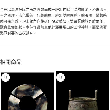
全器以溫潤細膩之玉料圓雕而成一辟邪神獸，滿佈紅沁，沁斑深入
玉之肌理，沁色優美，包漿醇厚。辟邪雙眼圓睜，嘴張開，帶著憨
態可掬之感。頂上獨角向後延伸貼於臀部，雙翼緊貼於身體兩側，
獸身呈匍匐狀。本件作品無其他辟邪展現出的凶悍神態，而是帶著
憨厚討喜的古樸韻味。
相關商品