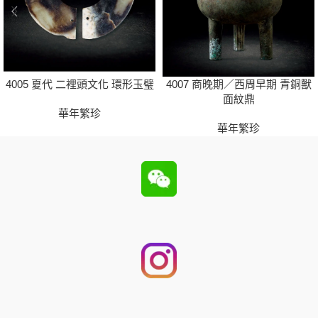
4005 夏代 二裡頭文化 環形玉璧
4007 商晚期／西周早期 青銅獸
面紋鼎
華年繁珍
華年繁珍