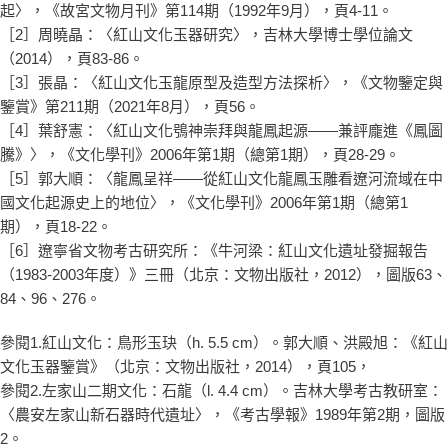
起〉，《故宮文物月刊》第114期（1992年9月），頁4-11。
［2］周曉晶：〈紅山文化玉器研究〉，吉林大學博士學位論文
（2014），頁83-86。
［3］張晶：〈紅山文化玉龍原型及造型方法探析〉，《文物鑒定與
鑒賞》第211期（2021年8月），頁56。
［4］葉舒憲：〈紅山文化鴞神崇拜與龍鳳起源——兼評龐進《鳳圖
騰》〉，《文化學刊》2006年第1期（總第1期），頁28-29。
［5］郭大順：〈龍鳳呈祥——從紅山文化龍鳳玉雕看遼河流域在中
國文化起源史上的地位〉，《文化學刊》2006年第1期（總第1
期），頁18-22。
［6］遼寧省文物考古研究所：《牛河梁：紅山文化遺址發掘報告
（1983-2003年度）》三冊（北京：文物出版社，2012），圖版63、
84、96、276。
參閱1.紅山文化：鳥形玉玦（h. 5.5 cm）。郭大順、洪殿旭：《紅山
文化玉器鑒賞》（北京：文物出版社，2014），頁105，
參閱2.左家山二期文化：石龍（l. 4.4 cm）。吉林大學考古教研室：
〈農安左家山新石器時代遺址〉，《考古學報》1989年第2期，圖版
2。