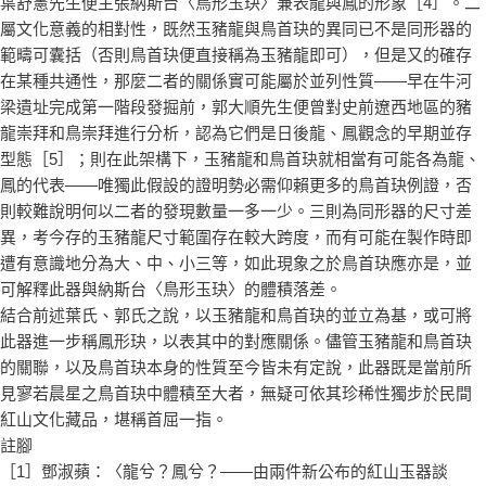
葉舒憲先生便主張納斯台〈鳥形玉玦〉兼表龍與鳳的形象［4］。二
屬文化意義的相對性，既然玉豬龍與鳥首玦的異同已不是同形器的
範疇可囊括（否則鳥首玦便直接稱為玉豬龍即可），但是又的確存
在某種共通性，那麼二者的關係實可能屬於並列性質——早在牛河
梁遺址完成第一階段發掘前，郭大順先生便曾對史前遼西地區的豬
龍崇拜和鳥崇拜進行分析，認為它們是日後龍、鳳觀念的早期並存
型態［5］；則在此架構下，玉豬龍和鳥首玦就相當有可能各為龍、
鳳的代表——唯獨此假設的證明勢必需仰賴更多的鳥首玦例證，否
則較難說明何以二者的發現數量一多一少。三則為同形器的尺寸差
異，考今存的玉豬龍尺寸範圍存在較大跨度，而有可能在製作時即
遭有意識地分為大、中、小三等，如此現象之於鳥首玦應亦是，並
可解釋此器與納斯台〈鳥形玉玦〉的體積落差。
結合前述葉氏、郭氏之說，以玉豬龍和鳥首玦的並立為基，或可將
此器進一步稱鳳形玦，以表其中的對應關係。儘管玉豬龍和鳥首玦
的關聯，以及鳥首玦本身的性質至今皆未有定說，此器既是當前所
見寥若晨星之鳥首玦中體積至大者，無疑可依其珍稀性獨步於民間
紅山文化藏品，堪稱首屈一指。
註腳
［1］鄧淑蘋：〈龍兮？鳳兮？——由兩件新公布的紅山玉器談