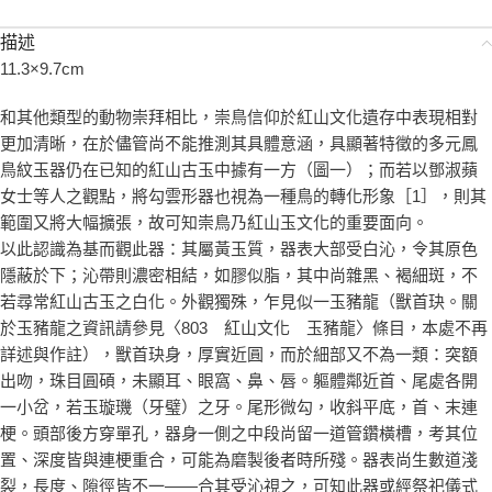
描述
11.3×9.7cm
和其他類型的動物崇拜相比，崇鳥信仰於紅山文化遺存中表現相對
更加清晰，在於儘管尚不能推測其具體意涵，具顯著特徵的多元鳳
鳥紋玉器仍在已知的紅山古玉中據有一方（圖一）；而若以鄧淑蘋
女士等人之觀點，將勾雲形器也視為一種鳥的轉化形象［1］，則其
範圍又將大幅擴張，故可知崇鳥乃紅山玉文化的重要面向。
以此認識為基而觀此器：其屬黃玉質，器表大部受白沁，令其原色
隱蔽於下；沁帶則濃密相結，如膠似脂，其中尚雜黑、褐細斑，不
若尋常紅山古玉之白化。外觀獨殊，乍見似一玉豬龍（獸首玦。關
於玉豬龍之資訊請參見〈803 紅山文化 玉豬龍〉條目，本處不再
詳述與作註），獸首玦身，厚實近圓，而於細部又不為一類：突額
出吻，珠目圓碩，未顯耳、眼窩、鼻、唇。軀體鄰近首、尾處各開
一小岔，若玉璇璣（牙璧）之牙。尾形微勾，收斜平底，首、末連
梗。頭部後方穿單孔，器身一側之中段尚留一道管鑽橫槽，考其位
置、深度皆與連梗重合，可能為磨製後者時所殘。器表尚生數道淺
裂，長度、隙徑皆不一——合其受沁視之，可知此器或經祭祀儀式