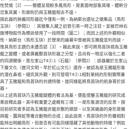
性焚燒［2］——整體呈現較多鳳鳥形，是素面吻部象其喙、體幹分
岔象其翼，形廓則仍與玉豬龍相去不遠。
按此器的狹義同形器迄今僅有一例，為納斯台遺址之徵集品〈鳥形
玉玦〉（參閱1）：其徵集入藏之初曾引來一時之注目，並被巴林右
旗博物館作為標誌使用了一段時間（圖二）；而因上述的外觀相似
性，納斯台〈鳥形玉玦〉於歷來的論著中曾被與玉豬龍並列而談，
惟其鳥形主題仍未遭否認［3］。藉此來說，即可將鳥首玦視為玉豬
龍之變體，或者廣義獸首玦形器之分型，且尚有一物足以強化二者
的同源關係，是左家山T4②:1〈石龍〉（參閱2）：該器屬於左家山
下層文化（遼河文明，早於紅山文化）遺存，被認為是玉豬龍形象
的潛在鼻祖。細究其外觀，則可發現T4②:1相對單純的形制實際兼
具了玉豬龍和鳥首玦的共通特徵，遂同樣能將鳥首玦的前身寄於該
器。
以上述鳥首玦乃玉豬龍變體的看法為基，便能借鑒玉豬龍的研究成
果詮釋此器，其中較重要之處概有三項：一是形象源流的反思，按
目前研究者多認為玉豬龍非龍非獸的頭部、以至其蜷曲的身形是豬
與龍、蠶與蛇等複合動物的合成；由此說來，鳥首玦的外形雖相對
能辨出明顯鳥形，但是否有可能同樣隱藏了其他動物的特徵？例如