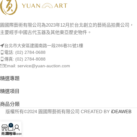
圓國際藝術有限公司為2023年12月於台北創立的藝術品拍賣公司，
主要經手中國古代玉器及其他東亞歷史物件。
台北市大安區建國南路一段286巷31號1樓
電話: (02) 2784-0688
傳真: (02) 2784-8088
Email: service@yuan-auction.com
精選專題
精選項目
商品分類
版權所有©2024 圓國際藝術有限公司 CREATED BY
iDEAWEB
0
商店
購物車
My account