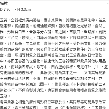
描述
D 7.9cm、H 3.3cm
玉質，全器裡外廣染褐被，應非其原色；其間尚布黑霧沁帶，若風
馳電掣，詭譎叵測。包漿油麗輝潤，隨表層褶皺吐光納彩，自然古
雅。形屬葵口盞，全器等分六瓣，廓近圓，直敞口，壁略厚，寬腰
腹，平台底，矮圈足，口緣及壁面刻凹槽、谷線以表其狀。飽滿巧
緻，刀至秋毫，乍見簡素，實蘊不凡之格局。受外來文化、國力強
盛與酒飲盛行的影響，過去僅作為禮器或重要器物使用的玉容器與
金、銀、瑪瑙等材質之器皿逐漸普及於唐代王公貴族的日常宴飲
中，亦即玉容器的世俗化。按唐代的玉容器種類以飲具與化妝用品
為主，而以前者來說，除有中、西合璧的長杯、高足杯外［1］，還
有更顯漢風的碗形杯——此器便可能為其中之一——又由其鮮見於
玉器的葵口形制言，不僅可於同時期的金銀器找到相類之例，亦可
於陶瓷體系中睹其源流（圖一）；惟此種碗形玉杯的體積較前二者
尚臻小巧，不僅愈彰其典雅，也更適合供使用者啜嚐高品質之瓊漿
玉液。
考與此器之相近的唐代碗形杯已罕存於世，其同形器可見北京故宮
典藏之〈青玉蓮瓣紋碗〉（參閱）及〈白玉蓮瓣紋杯〉，二者皆是