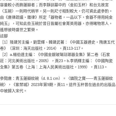
容量較小而飾蓮瓣者；而李靜訓墓中的〈金扣玉杯〉和台北故宮
〈玉碗〉一則時代稍早，另一則尺寸相對較大，仍可資此處參酌。
由《唐律疏議‧雜律》所定「器物者，一品以下，食器不得用純金
純玉」，可知此些玉碗於昔日皆屬社會菁英用器，亦得睹物思人，
遙想彼時盛世之繁榮。
註腳
［1］陸建芳主編，劉雲輝、韓建武著：《中國玉器通史‧隋唐五代
卷》（深圳：海天出版社，2014），頁113-117。
［2］a.楊伯達主編：《中國金銀玻璃琺瑯器全集》第二卷（石家
莊：河北美術出版社，2005），頁23。b.李炳輝主編：《中國陶瓷
全集》第五卷（上海：上海人民美術出版社，1999），頁113。
參閱唐：青玉蓮瓣紋碗（d. 8.1 cm）。〈鎮院之寶——青玉蓮瓣紋
碗〉，《紫禁城》2023年第9期，頁11。這件玉杯曾在過去的出版品
中被歸入宋代。