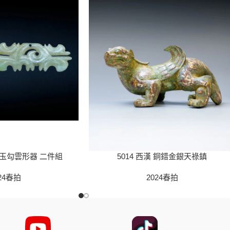
化 玉勾雲形器 二件組
5014 西漢 銅錯金銀天祿鎮
24春拍
2024春拍