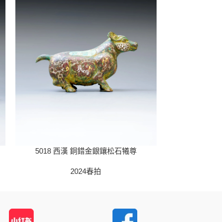
5018 西漢 銅錯金銀鑲松石犧尊
502
2024春拍