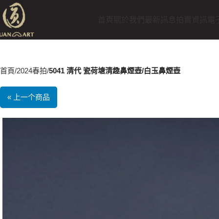
首頁
關於我們
最新訊息
拍賣資訊
電
首頁
2024春拍
5041 清代 瓷荷塘清趣鼻煙壺/白玉鼻煙壺
« 上一个商品