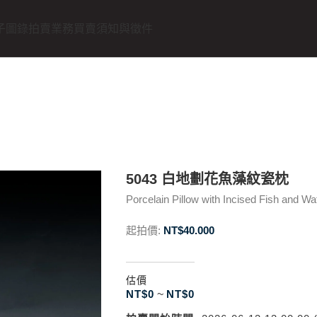
子圖錄
拍賣業務
買賣須知與徵件
5043 白地劃花魚藻紋瓷枕
Porcelain Pillow with Incised Fish and 
起拍價:
NT$
40.000
估價
NT$
0
~
NT$
0