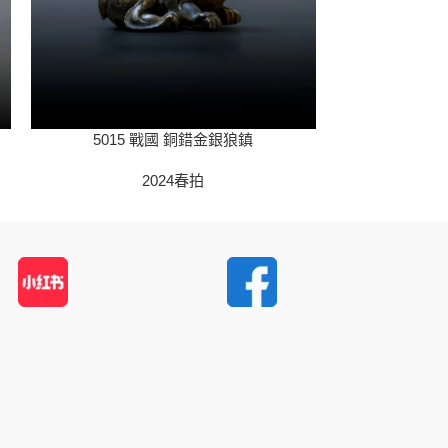
5015 戰國 銅錯金銀狼鎮
502
2024春拍