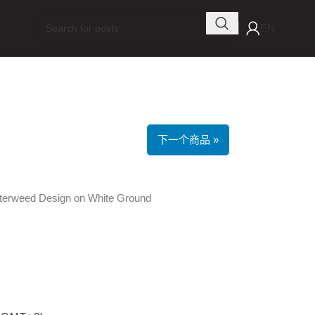
EN
下一个商品 »
Waterweed Design on White Ground