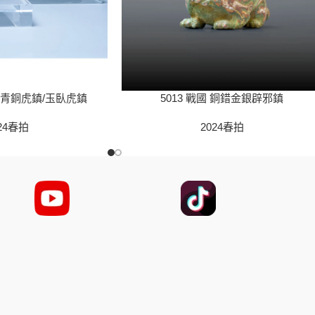
國 青銅虎鎮/玉臥虎鎮
5013 戰國 銅錯金銀辟邪鎮
24春拍
2024春拍