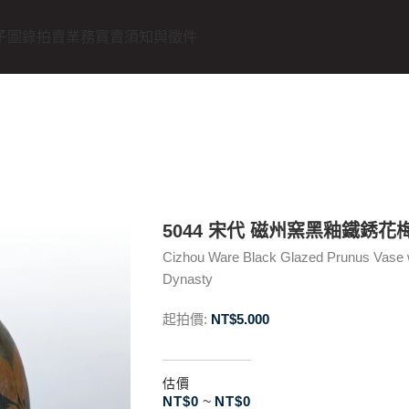
子圖錄
拍賣業務
買賣須知與徵件
5044 宋代 磁州窯黑釉鐵銹花
Cizhou Ware Black Glazed Prunus Vase wi
Dynasty
起拍價:
NT$
5.000
估價
NT$
0
~
NT$
0