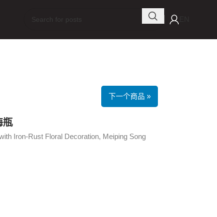
EN
下一个商品 »
梅瓶
th Iron-Rust Floral Decoration, Meiping Song