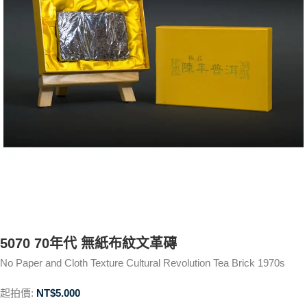
5070 70年代 無紙布紋文革磚
No Paper and Cloth Texture Cultural Revolution Tea Brick 1970s
起拍價:
NT$
5.000