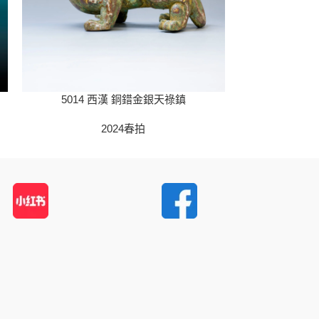
5014 西漢 銅錯金銀天祿鎮
5019 戰國
2024春拍