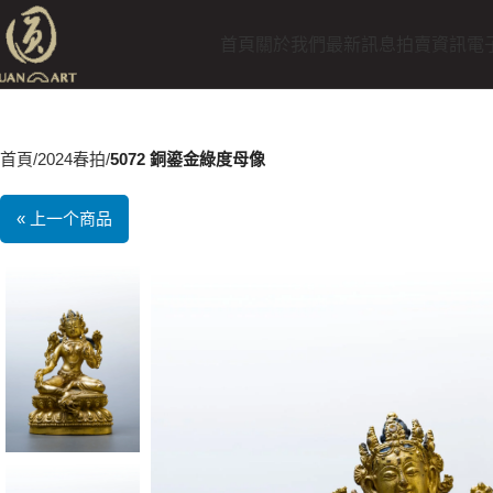
首頁
關於我們
最新訊息
拍賣資訊
電
首頁
2024春拍
5072 銅鎏金綠度母像
« 上一个商品