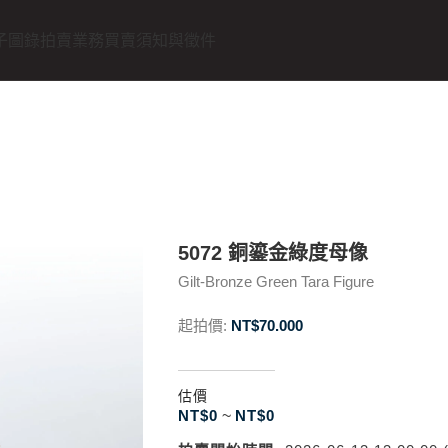
子圖錄
拍賣業務
買賣須知與徵件
5072 銅鎏金綠度母像
Gilt-Bronze Green Tara Figure
起拍價:
NT$
70.000
估價
NT$
0
~
NT$
0