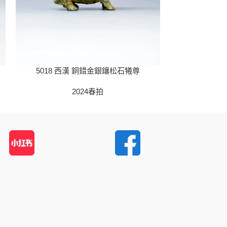
5018 西漢 銅錯金銀鑲松石犧尊
5019 戰國
2024春拍