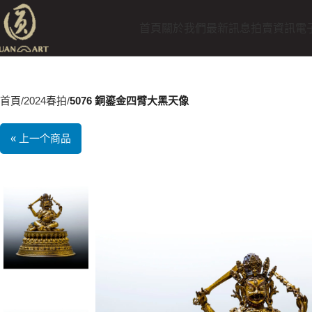
首頁
關於我們
最新訊息
拍賣資訊
電
首頁
2024春拍
5076 銅鎏金四臂大黑天像
« 上一个商品