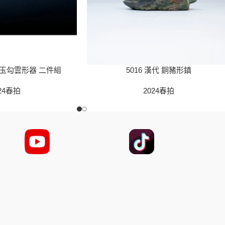
化 玉勾雲形器 二件組
5016 漢代 銅豬形鎮
24春拍
2024春拍