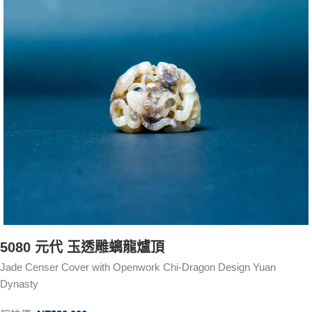
5080 元代 玉透雕螭龍爐頂
Jade Censer Cover with Openwork Chi-Dragon Design Yuan
Dynasty