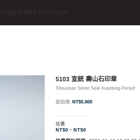
子圖錄
拍賣業務
買賣須知與徵件
5103 宣統 壽山石印章
Shoushan Stone Seal Xuantong Period
起拍價:
NT$
5.000
估價
NT$
0
~
NT$
0