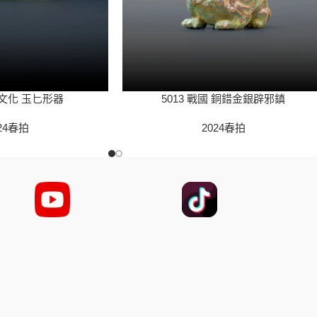
山文化 玉匕形器
5013 戰國 銅錯金銀辟邪鎮
24春拍
2024春拍