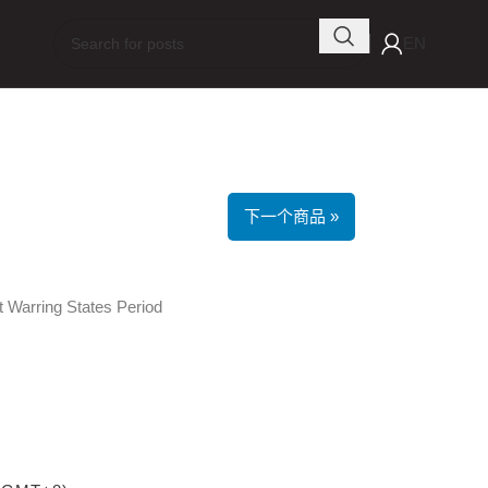
EN
下一个商品 »
t Warring States Period