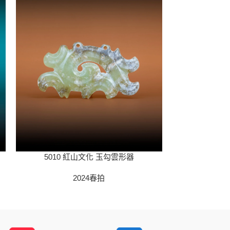
5010 紅山文化 玉勾雲形器
5012 戰國 銅
2024春拍