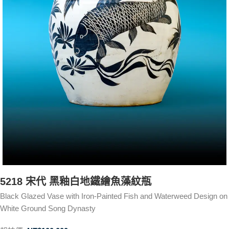
5218 宋代 黑釉白地鐵繪魚藻紋瓶
Black Glazed Vase with Iron-Painted Fish and Waterweed Design on
White Ground Song Dynasty