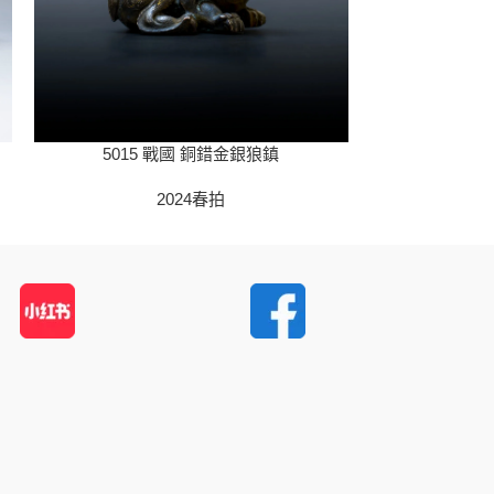
5015 戰國 銅錯金銀狼鎮
5022
2024春拍