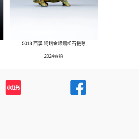
5018 西漢 銅錯金銀鑲松石犧尊
5019 戰國
2024春拍