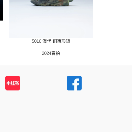
5016 漢代 銅豬形鎮
5022
2024春拍