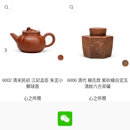
6002 清末民初 江記孟臣 朱泥小
6006 清代 楊氏款 紫砂繪白泥五
獅球壺
清紋六方茶罐
心之所嚮
心之所嚮