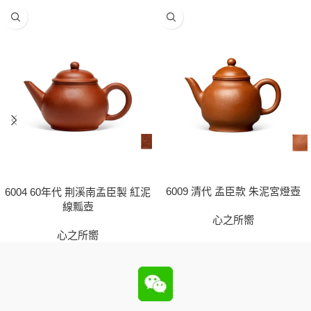
6009 清代 孟臣款 朱泥宮燈壺
6004 60年代 荆溪南孟臣製 紅泥
線瓢壺
心之所嚮
心之所嚮