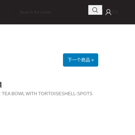
EN
下一个商品 »
盞
UR TEA BOWL WITH TORTOISESHELL-SPOTS