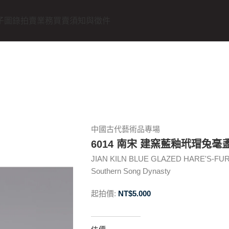
子圖錄
拍賣業務
買賣須知與徵件
中國古代藝術品專場
6014 南宋 建窯藍釉玳瑁兔毫
JIAN KILN BLUE GLAZED HARE'S-F
Southern Song Dynasty
起拍價:
NT$
5.000