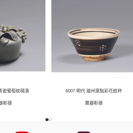
宋 青瓷葡萄紋硯滴
6007 明代 磁州窯點彩花紋杯
器彰德
寶器彰德