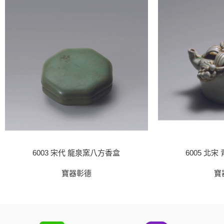
6003 宋代 龍泉窯八方香盒
6005 北
寶器彰德
寶