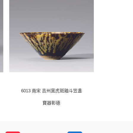
6013 南宋 吉州窯虎斑釉斗笠盞
6015 宋代 
寶器彰德