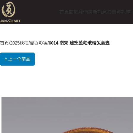
首頁
關於我們
最新訊息
拍賣資訊
電
首頁
2025秋拍
寶器彰德
6014 南宋 建窯藍釉玳瑁兔毫盞
« 上一个商品