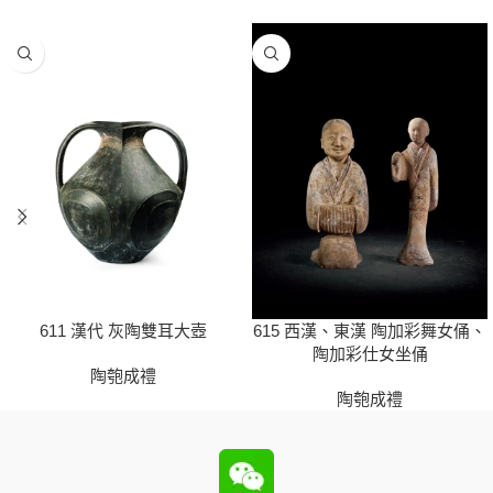
611 漢代 灰陶雙耳大壺
615 西漢、東漢 陶加彩舞女俑、
陶加彩仕女坐俑
陶匏成禮
陶匏成禮