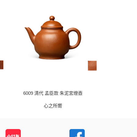
6009 清代 孟臣款 朱泥宮燈壺
6010 
心之所嚮