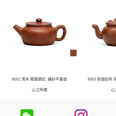
6001 清末 萬寶順記 鋪砂平蓋壺
6003 民國初年
心之所嚮
心