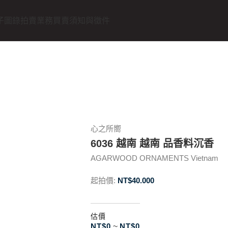
子圖錄
拍賣業務
買賣須知與徵件
心之所嚮
6036 越南 越南 品香料沉香
AGARWOOD ORNAMENTS Vietnam
起拍價:
NT$
40.000
估價
NT$
0
~
NT$
0