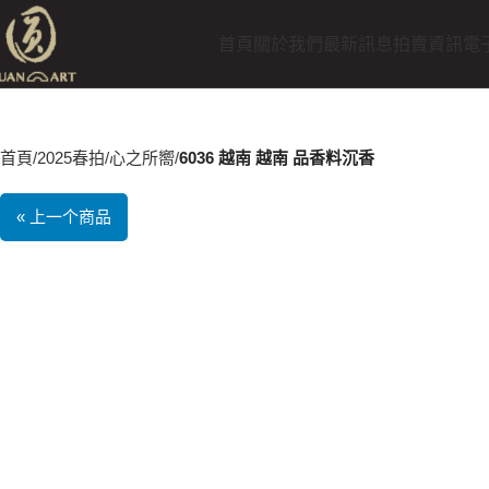
首頁
關於我們
最新訊息
拍賣資訊
電
首頁
2025春拍
心之所嚮
6036 越南 越南 品香料沉香
« 上一个商品