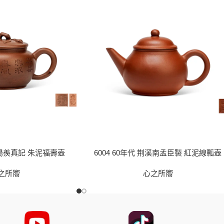
 陽羨真記 朱泥福壽壺
6004 60年代 荆溪南孟臣製 紅泥線瓢壺
之所嚮
心之所嚮