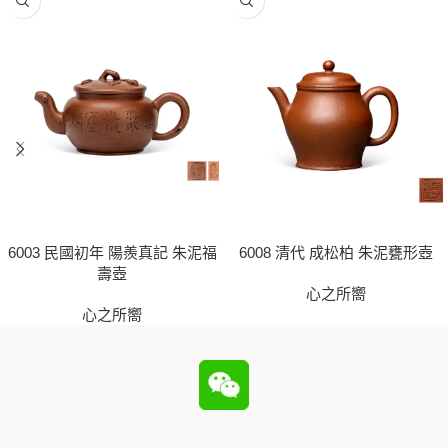
6003 民國初年 陽羨真記 朱泥福
6008 清代 成松柏 朱泥甕形壺
壽壺
心之所嚮
心之所嚮