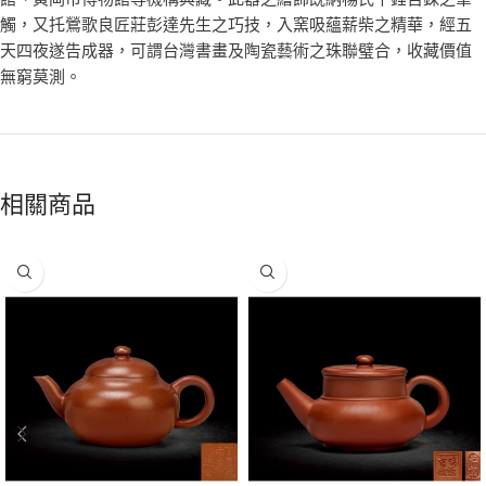
觸，又托鶯歌良匠莊彭達先生之巧技，入窯吸蘊薪柴之精華，經五
天四夜遂告成器，可謂台灣書畫及陶瓷藝術之珠聯璧合，收藏價值
無窮莫測。
相關商品