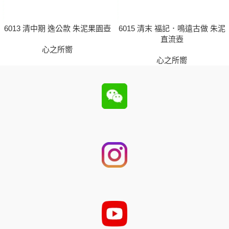
6013 清中期 逸公款 朱泥果園壺
6015 清末 福記．鳴遠古做 朱泥
直流壺
心之所嚮
心之所嚮