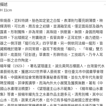
描述
H 11cm
柴燒壺，泥料特調，胎色如定瓷之白皙，表澤則勻覆亮銅薄漿，映
輝清明，可比商、周吉金之初鑄，並滿釉至底，僅足面局部及器內
露素。形制獨殊，非為常類：高珠鈕，拱壓蓋，無頸，身圓而略矮
如柿，下出矮圈足。附囊砲流，長管高舉。正耳宏拱，曲力遒勁。
器之一側浮題「龍行在天」四字草書，另一側依同法繪一龍形，皆
藏精魄於隨筆，非同常類。器耳下根旁施「楊印」、「年耀」雙方
篆印，底面刻「莊彭達」草書款。形飾特出，工技超凡，乃令人耳
目一新之合作陶瓷。
楊年耀（1923-），署名望隱廬主，湖北黃岡古樓園人，台灣當代水
墨藝術名家，獲選2022世界華人藝術家，曾任臺北市中國畫學會理
事長、中國美術協會常務理事兼秘書長等職，並在九零年代先後受
聘至韓國、菲律賓講學，而海內外大小展覽及獲獎無數，著有《中
國山水畫理法精要》、《望隱廬主山水示範集》、《楊年耀山水畫
集》等書。按楊年耀先生之水墨作品主題多元，清秀別幟，其中以
山水、花鳥、蔬果尤具代表，迄今已有多幅作品被國立歷史博物
館、黃岡市博物館等機構典藏。此器之繪飾既納楊氏千錘百鍊之筆