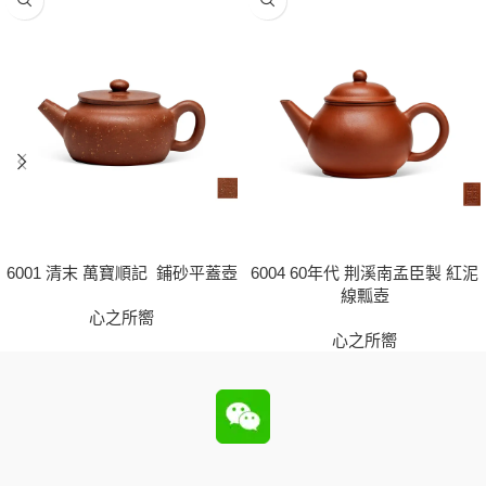
6001 清末 萬寶順記 鋪砂平蓋壺
6004 60年代 荆溪南孟臣製 紅泥
線瓢壺
心之所嚮
心之所嚮