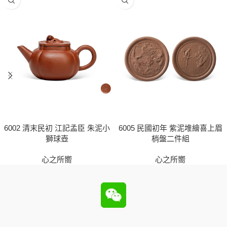
6002 清末民初 江記孟臣 朱泥小
6005 民國初年 紫泥堆繪喜上眉
獅球壺
梢盤二件組
心之所嚮
心之所嚮