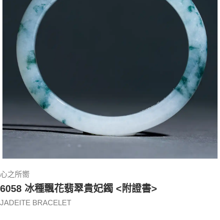
心之所嚮
6058 冰種飄花翡翠貴妃鐲 <附證書>
JADEITE BRACELET