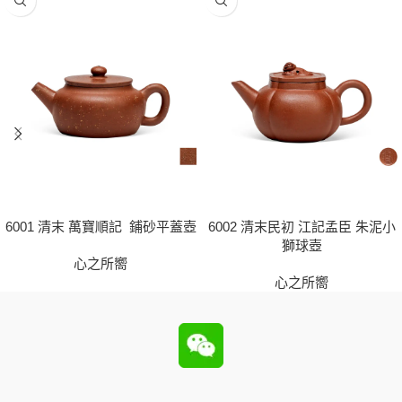
6001 清末 萬寶順記 鋪砂平蓋壺
6002 清末民初 江記孟臣 朱泥小
獅球壺
心之所嚮
心之所嚮