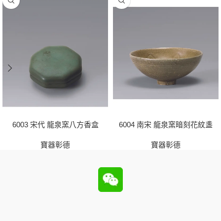
6003 宋代 龍泉窯八方香盒
6004 南宋 龍泉窯暗刻花紋盞
寶器彰德
寶器彰德