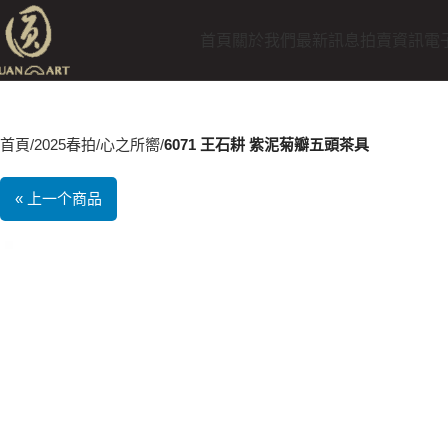
首頁
關於我們
最新訊息
拍賣資訊
電
首頁
2025春拍
心之所嚮
6071 王石耕 紫泥菊瓣五頭茶具
« 上一个商品