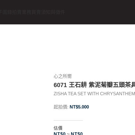
子圖錄
拍賣業務
買賣須知與徵件
心之所嚮
6071 王石耕 紫泥菊瓣五頭茶
ZISHA TEA SET WITH CHRYSANTHE
起拍價:
NT$
5.000
估價
NT$
0
~
NT$
0