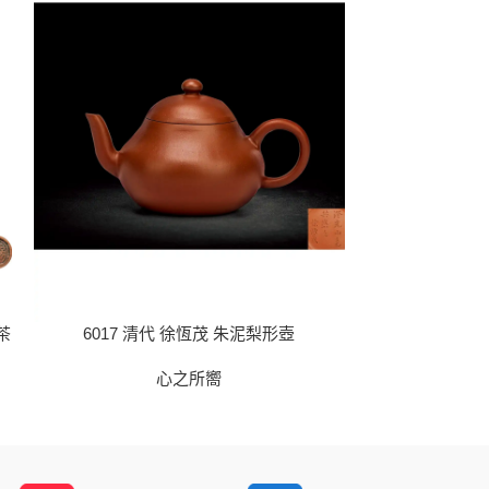
茶
6017 清代 徐恆茂 朱泥梨形壺
6018 
心之所嚮