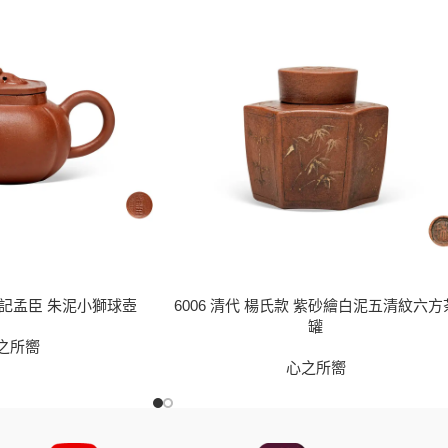
 江記孟臣 朱泥小獅球壺
6006 清代 楊氏款 紫砂繪白泥五清紋六方
罐
之所嚮
心之所嚮