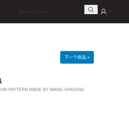
EN
下一个商品 »
具
MUM PATTERN MADE BY WANG SHIGENG