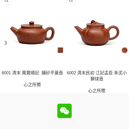
6001 清末 萬寶順記 鋪砂平蓋壺
6002 清末民初 江記孟臣 朱泥小
獅球壺
心之所嚮
心之所嚮