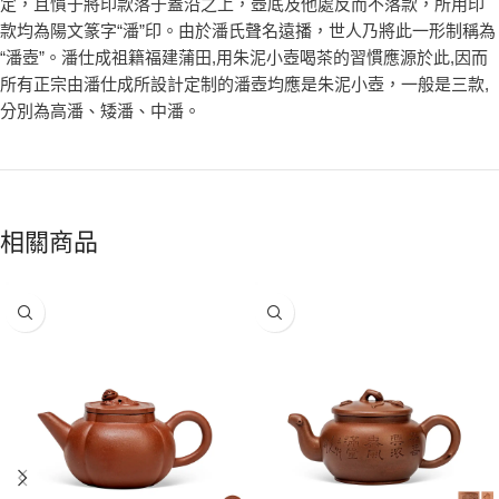
定，且慣于將印款落于蓋沿之上，壺底及他處反而不落款，所用印
款均為陽文篆字“潘”印。由於潘氏聲名遠播，世人乃將此一形制稱為
“潘壺”。潘仕成祖籍福建蒲田,用朱泥小壺喝茶的習慣應源於此,因而
所有正宗由潘仕成所設計定制的潘壺均應是朱泥小壺，一般是三款,
分別為高潘、矮潘、中潘。
相關商品