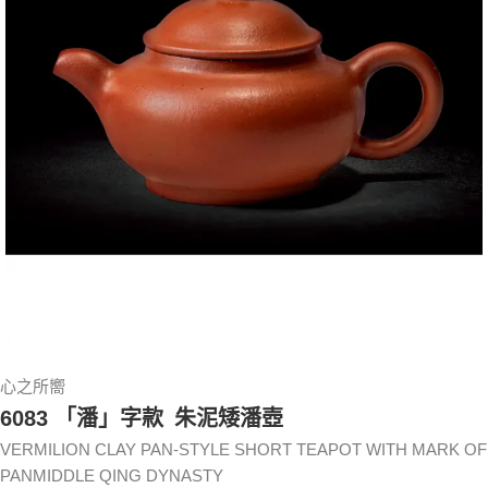
心之所嚮
6083 「潘」字款 朱泥矮潘壺
VERMILION CLAY PAN-STYLE SHORT TEAPOT WITH MARK OF
PANMIDDLE QING DYNASTY