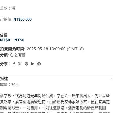
盖款：潘
起拍價:
NT$
50.000
估價
NT$
0
~
NT$
0
拍賣開始時間:
2025-05-18 13:00:00 (GMT+8)
分類:
心之所嚮
分享：
描述
容量：70cc
潘字款，或為清道光年間潘仕成，字德佘，廣東番禺人。先世以鹽
賈起家，累官至兩廣鹽運使。由於潘氏家傳素嗜飲茶，便在宜興定
制專屬砂壺，一則自用，一則往還饋贈。潘氏定制的砂壺形制固