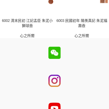
6002 清末民初 江記孟臣 朱泥小
6003 民國初年 陽羨真記 朱泥福
獅球壺
壽壺
心之所嚮
心之所嚮