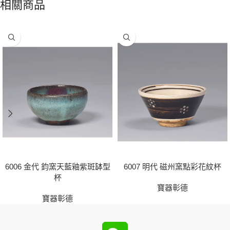
相關商品
6006 金代 鈞窯天藍釉紫斑缽型
6007 明代 磁州窯點彩花紋杯
杯
寶器彰德
寶器彰德