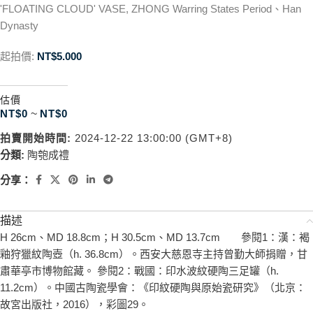
'FLOATING CLOUD' VASE, ZHONG Warring States Period、Han
Dynasty
起拍價:
NT$
5.000
估價
NT$
0
~
NT$
0
拍賣開始時間:
2024-12-22 13:00:00 (GMT+8)
分類:
陶匏成禮
分享：
描述
H 26cm、MD 18.8cm；H 30.5cm、MD 13.7cm 參閱1：漢：褐
釉狩獵紋陶壺（h. 36.8cm）。西安大慈恩寺主持曾勤大師捐贈，甘
肅華亭市博物館藏。 參閱2：戰國：印水波紋硬陶三足罐（h.
11.2cm）。中國古陶瓷學會：《印紋硬陶與原始瓷研究》（北京：
故宮出版社，2016），彩圖29。