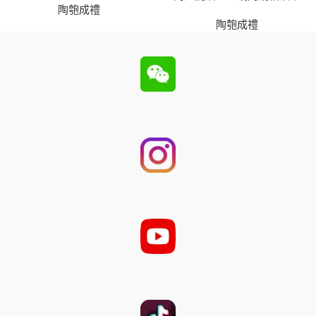
陶匏成禮
陶匏成禮